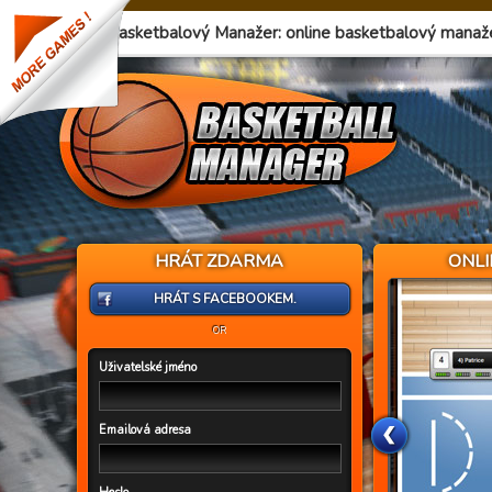
Basketbalový Manažer: online basketbalový manaž
HRÁT ZDARMA
ONL
HRÁT S FACEBOOKEM.
OR
Uživatelské jméno
Emailová adresa