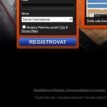
Heslo
Server
Zvolte vaše týmov
Akceptuji Podmínky použití
TOU
&
Privacy Policy
REGISTROVAT
Basketbalový Manažer: online basketbalový manažer
|
Rugby Manažer
|
Touchdown Manager
|
Manažer Házené